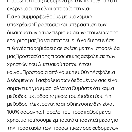
Προσωπικά σας Δεδομένα με την πεποίθηση ότι η
ενέργεια αυτή είναι απαραίτητη για:
Για να συμμορφωθούμε με μια νομική
υποχρέωσηΠροστασία και υπεράσπιση των
δικαιωμάτων ή των περιουσιακών στοιχείων της
εταιρίας μαςΓια να αποτρέψει ή να διερευνήσει
πιθανές παραβιάσεις σε σχέση με την ιστοσελίδα
μαςΠροστασία της προσωπικής ασφάλειας των
χρηστών του Δικτυακού τόπου ή του
κοινούΠροστασία από νομική ευθύνηΑσφάλεια
ΔεδομένωνΗ ασφάλεια των δεδομένων σας είναι
σημαντική για εμάς, αλλά να θυμάστε ότι καμία
μέθοδος μετάδοσης μέσω του Διαδικτύου ή η
μέθοδος ηλεκτρονικής αποθήκευσης δεν είναι
100% ασφαλής. Παρόλο που προσπαθούμε να
χρησιμοποιήσουμε εμπορικά αποδεκτά μέσα για
την προστασία των προσωπικών σας δεδομένων,