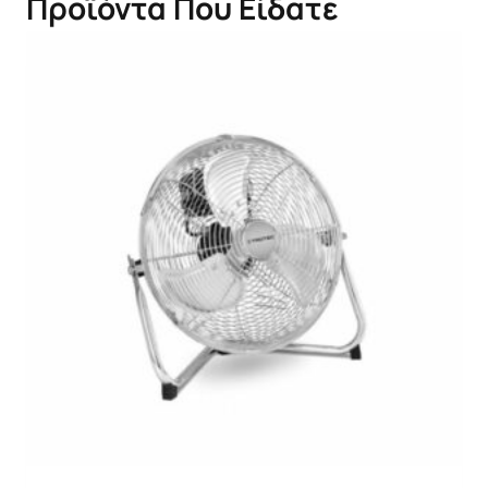
Προϊόντα Που Είδατε