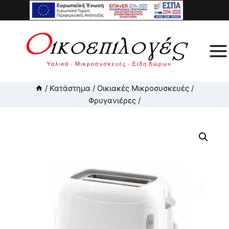
Skip
to
content
/
Κατάστημα
/
Οικιακές Μικροσυσκευές
/
Φρυγανιέρες
/