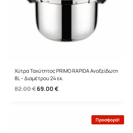
Χύτρα Ταχύτητος PRIMO RAPIDA Ανοξείδωτη
8L – Διαμέτρου 24 εκ.
Original
Η
82.00
€
69.00
€
price
τρέχουσα
was:
τιμή
82.00 €.
είναι:
69.00 €.
Προσφορά!