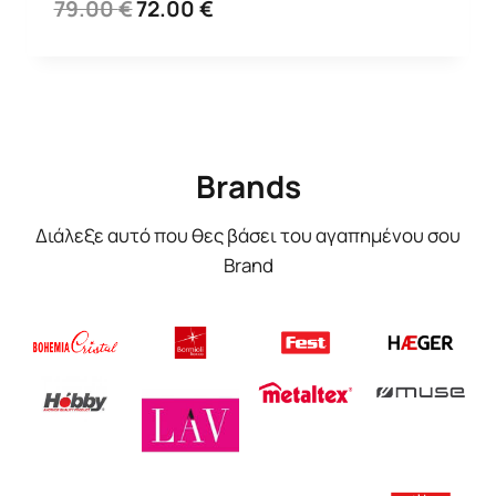
Original
Η
79.00
€
72.00
€
price
τρέχουσα
was:
τιμή
79.00 €.
είναι:
72.00 €.
Brands
Διάλεξε αυτό που θες βάσει του αγαπημένου σου
Brand