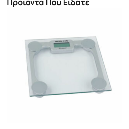
Προϊόντα Που Είδατε