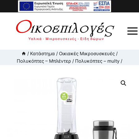
Skip
to
content
/
Κατάστημα
/
Οικιακές Μικροσυσκευές
/
Πολυκόπτες – Μπλέντερ
/
Πολυκόπτες – multy
/