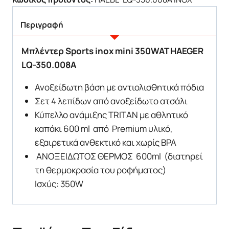
Περιγραφή
Μπλέντερ Sports inox mini 350WAT HAEGER
LQ-350.008A
Ανοξείδωτη βάση με αντιολισθητικά πόδια
Σετ 4 λεπίδων από ανοξείδωτο ατσάλι
Κύπελλο ανάμιξης TRITAN με αθλητικό
καπάκι 600 ml από
Premium υλικό,
εξαιρετικά ανθεκτικό και χωρίς BPA
ΑΝΟΞΕΙΔΩΤΟΣ ΘΕΡΜΟΣ 600ml (διατηρεί
τη θερμοκρασία του ροφήματος)
Ισχύς: 350W