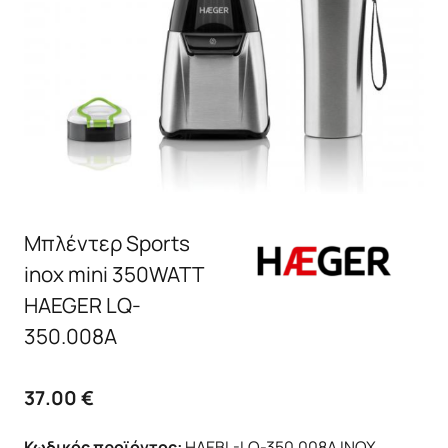
Μπλέντερ Sports
inox mini 350WATT
HAEGER LQ-
350.008A
37.00
€
Κωδικός προϊόντος:
HAEBL-LQ-350.008A INOX