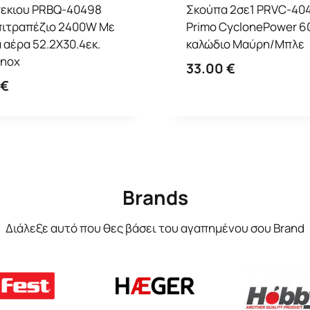
εκιου PRBQ-40498
Σκούπα 2σε1 PRVC-40
πιτραπέζιο 2400W Με
Primo CyclonePower 6
 αέρα 52.2X30.4εκ.
καλώδιο Μαύρη/Μπλε
Inox
33.00
€
€
Brands
Διάλεξε αυτό που θες βάσει του αγαπημένου σου Brand