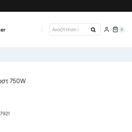
Αναζήτηση
her
Αναζήτηση
0
για:
Τοστ 750W
7921