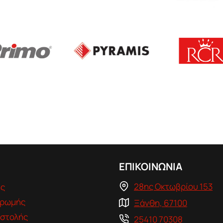
ΕΠΙΚΟΙΝΩΝΙΑ
28ης Οκτωβρίου 153
ης
ηρωμής
Ξάνθη, 67100
στολής
25410 70308