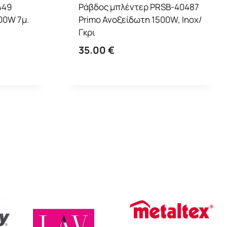
449
Ράβδος μπλέντερ PRSB-40487
00W 7μ.
Primo Ανοξείδωτη 1500W, Inox/
Γκρι
35.00
€