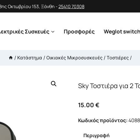
28ης Οκτωβρίου 153, Ξάνθη -
25410 70308
εκτρικές Συσκευές
Προσφορές
Weglot switc
/
Κατάστημα
/
Οικιακές Μικροσυσκευές
/
Τοστιέρες
/
Sky Τοστιέρα για 2 
15.00
€
Κωδικός προϊόντος:
4088
Περιγραφή