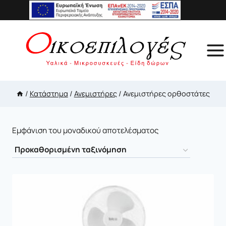
Skip
to
content
/
Κατάστημα
/
Ανεμιστήρες
/
Ανεμιστήρες ορθοστάτες
Εμφάνιση του μοναδικού αποτελέσματος